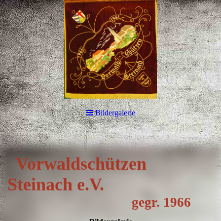
Bildergalerie
Vorwa
ldschützen
Steinach e.V.
gegr. 1966