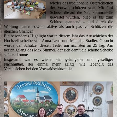
wieder das traditionelle Osterschießen
der Vorwaldschützen statt. Mit fünf
Schuss, die auf die Nachkommastelle
gewertet wurden, blieb es bis zum
Schluss spannend – und durch die
Wertung hatten sowohl aktive als auch passive Schützen die
gleichen Chancen.
Ein besonderes Highlight war in diesem Jahr das Ausschießen der
Hochzeitsscheibe von Anna-Lena und Matthias Stadler. Gesucht
wurde der Schütze, dessen Teiler am nächsten an 25 lag. Am
besten gelang das Max Simmel, der sich damit die schöne Scheibe
sichern konnte.
Insgesamt war es wieder ein gelungener und geselliger
Nachmittag, der einmal mehr zeigte, wie lebendig das
Vereinsleben bei den Vorwaldschützen ist.