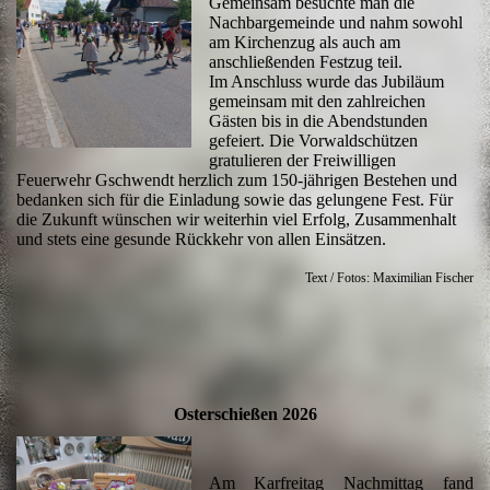
Gemeinsam besuchte man die
Nachbargemeinde und nahm sowohl
am Kirchenzug als auch am
anschließenden Festzug teil.
Im Anschluss wurde das Jubiläum
gemeinsam mit den zahlreichen
Gästen bis in die Abendstunden
gefeiert. Die Vorwaldschützen
gratulieren der Freiwilligen
Feuerwehr Gschwendt herzlich zum 150-jährigen Bestehen und
bedanken sich für die Einladung sowie das gelungene Fest. Für
die Zukunft wünschen wir weiterhin viel Erfolg, Zusammenhalt
und stets eine gesunde Rückkehr von allen Einsätzen.
Text / Fotos: Maximilian Fischer
Osterschießen 2026
Am Karfreitag Nachmittag fand