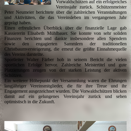
Vorwaldschützen auf ein erfolgreiches
Vereinsjahr zurück. Schützenmeister
Peter Neumeier berichtete über die zahlreichen Veranstaltungen
und Aktivitäten, die das Vereinsleben im vergangenen Jahr
geprägt haben.
Einen erfreulichen Überblick über die finanzielle Lage gab
Kassiererin Elisabeth Mühlbauer. Sie konnte von sehr soliden
Finanzen berichten und dankte insbesondere allen Spendern
sowie den engagierten Sammlern der traditionellen
Christbaumversteigerung, die erneut die größte Einnahmequelle
des Vereins darstellte.
Sportleiter Walter Färber hob in seinem Bericht die vielen
sportlichen Erfolge hervor. Zahlreiche Meistertitel und gute
Platzierungen zeugen von der starken Leistung der aktiven
Schützen.
Ein weiterer Höhepunkt der Versammlung waren die Ehrungen
langjähriger Vereinsmitglieder, die für ihre Treue und ihr
Engagement ausgezeichnet wurden. Die Vorwaldschützen blicken
damit auf ein gelungenes Vereinsjahr zurück und sehen
optimistisch in die Zukunft.