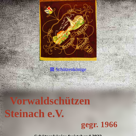
Schützenkönige
Vorwa
ldschützen
Steinach e.V.
gegr. 1966