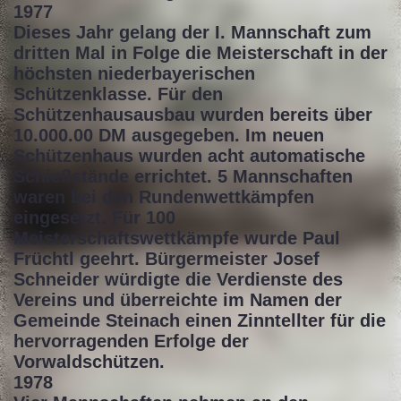
1977
Dieses Jahr gelang der I. Mannschaft zum
dritten Mal in Folge die Meisterschaft in der
höchsten niederbayerischen
Schützenklasse. Für den
Schützenhausausbau wurden bereits über
10.000.00 DM ausgegeben. Im neuen
Schützenhaus wurden acht automatische
Schießstände errichtet. 5 Mannschaften
waren bei den Rundenwettkämpfen
eingesetzt. Für 100
Meisterschaftswettkämpfe wurde Paul
Früchtl geehrt. Bürgermeister Josef
Schneider würdigte die Verdienste des
Vereins und überreichte im Namen der
Gemeinde Steinach einen Zinntellter für die
hervorragenden Erfolge der
Vorwaldschützen.
1978