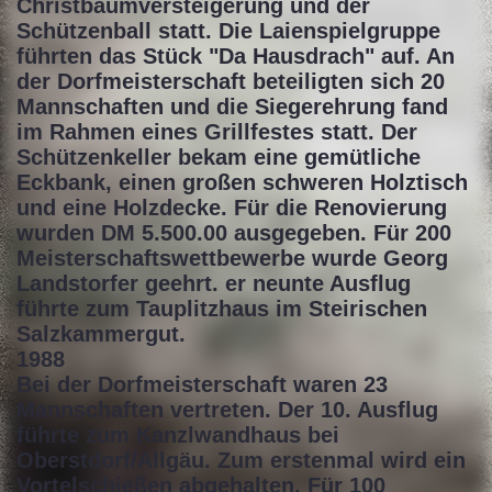
Christbaumversteigerung und der
Schützenball statt. Die Laienspielgruppe
führten das Stück "Da Hausdrach" auf. An
der Dorfmeisterschaft beteiligten sich 20
Mannschaften und die Siegerehrung fand
im Rahmen eines Grillfestes statt. Der
Schützenkeller bekam eine gemütliche
Eckbank, einen großen schweren Holztisch
und eine Holzdecke. Für die Renovierung
wurden DM 5.500.00 ausgegeben. Für 200
Meisterschaftswettbewerbe wurde Georg
Landstorfer geehrt. er neunte Ausflug
führte zum Tauplitzhaus im Steirischen
Salzkammergut.
1988
Bei der Dorfmeisterschaft waren 23
Mannschaften vertreten. Der 10. Ausflug
führte zum Kanzlwandhaus bei
Oberstdorf/Allgäu. Zum erstenmal wird ein
Vortelschießen abgehalten. Für 100