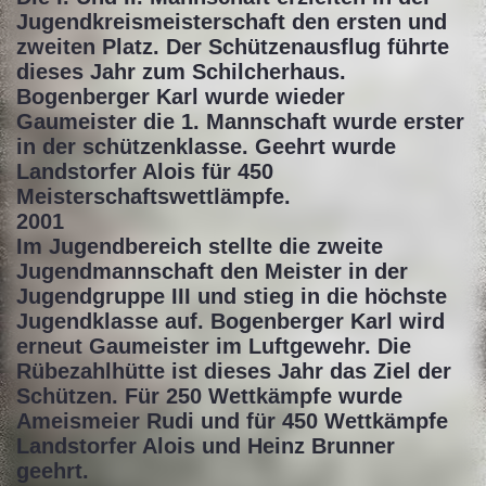
Jugendkreismeisterschaft den ersten und
zweiten Platz. Der Schützenausflug führte
dieses Jahr zum Schilcherhaus.
Bogenberger Karl wurde wieder
Gaumeister die 1. Mannschaft wurde erster
in der schützenklasse. Geehrt wurde
Landstorfer Alois für 450
Meisterschaftswettlämpfe.
2001
Im Jugendbereich stellte die zweite
Jugendmannschaft den Meister in der
Jugendgruppe III und stieg in die höchste
Jugendklasse auf. Bogenberger Karl wird
erneut Gaumeister im Luftgewehr. Die
Rübezahlhütte ist dieses Jahr das Ziel der
Schützen. Für 250 Wettkämpfe wurde
Ameismeier Rudi und für 450 Wettkämpfe
Landstorfer Alois und Heinz Brunner
geehrt.