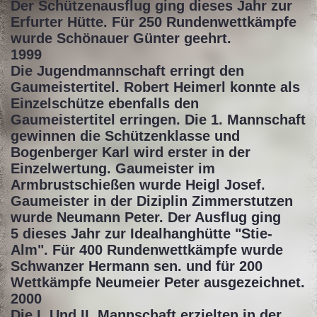
Der Schützenausflug ging dieses Jahr zur
Erfurter Hütte. Für 250 Rundenwettkämpfe
wurde Schönauer Günter geehrt.
1999
Die Jugendmannschaft erringt den
Gaumeistertitel. Robert Heimerl konnte als
Einzelschütze ebenfalls den
Gaumeistertitel erringen. Die 1. Mannschaft
gewinnen die Schützenklasse und
Bogenberger Karl wird erster in der
Einzelwertung. Gaumeister im
Armbrustschießen wurde Heigl Josef.
Gaumeister in der Diziplin Zimmerstutzen
wurde Neumann Peter. Der Ausflug ging
5 dieses Jahr zur Idealhanghütte "Stie-
Alm". Für 400 Rundenwettkämpfe wurde
Schwanzer Hermann sen. und für 200
Wettkämpfe Neumeier Peter ausgezeichnet.
2000
Die I. Und II. Mannschaft erzielten in der