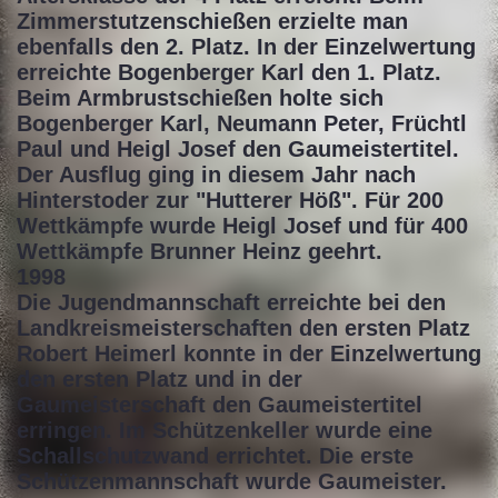
Zimmerstutzenschießen erzielte man
ebenfalls den 2. Platz. In der Einzelwertung
erreichte Bogenberger Karl den 1. Platz.
Beim Armbrustschießen holte sich
Bogenberger Karl, Neumann Peter, Früchtl
Paul und Heigl Josef den Gaumeistertitel.
Der Ausflug ging in diesem Jahr nach
Hinterstoder zur "Hutterer Höß". Für 200
Wettkämpfe wurde Heigl Josef und für 400
Wettkämpfe Brunner Heinz geehrt.
1998
Die Jugendmannschaft erreichte bei den
Landkreismeisterschaften den ersten Platz
Robert Heimerl konnte in der Einzelwertung
den ersten Platz und in der
Gaumeisterschaft den Gaumeistertitel
erringen. Im Schützenkeller wurde eine
Schallschutzwand errichtet. Die erste
Schützenmannschaft wurde Gaumeister.