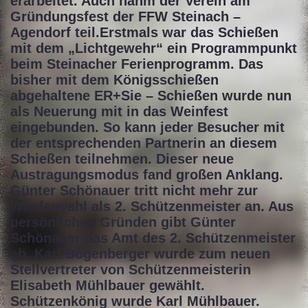
erarbeitet. Auch nahm der Verein am
Gründungsfest der FFW Steinach –
Agendorf teil.Erstmals war das Schießen
mit dem „Lichtgewehr“ ein Programmpunkt
beim Steinacher Ferienprogramm. Das
bisher mit dem Königsschießen
abgehaltene ER+Sie – Schießen wurde nun
als Neuerung mit in das Weinfest
eingebunden. So kann jeder Besucher mit
der entsprechenden Partnerin an diesem
Schießen teilnehmen. Dieser neue
Austragungsmodus fand großen Anklang.
Günter Schönauer tritt nicht mehr zur
Wiederwahl als 2. Schützenmeister an. Aus
persönlichen Gründen gibt Günter
Schönauer das Amt des 2. Schützenmeister
ab. Karl Bogenberger wurde zum neuen
Stellvertreter von Schützenmeisterin
Elisabeth Mühlbauer gewählt.
Schützenkönig wurde Karl Mühlbauer.