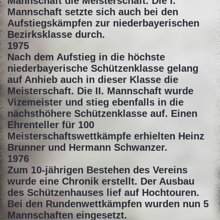
Mannschaft die Meisterschaft. Die I.
Mannschaft setzte sich auch bei den
Aufstiegskämpfen zur niederbayerischen
Bezirksklasse durch.
1975
Nach dem Aufstieg in die höchste
niederbayerische Schützenklasse gelang
auf Anhieb auch in dieser Klasse die
Meisterschaft. Die II. Mannschaft wurde
Vizemeister und stieg ebenfalls in die
nächsthöhere Schützenklasse auf. Einen
Ehrenteller für 100
Meisterschaftswettkämpfe erhielten Heinz
Brunner und Hermann Schwanzer.
1976
Zum 10-jährigen Bestehen des Vereins
wurde eine Chronik erstellt. Der Ausbau
des Schützenhauses lief auf Hochtouren.
Bei den Rundenwettkämpfen wurden nun 5
Mannschaften eingesetzt.