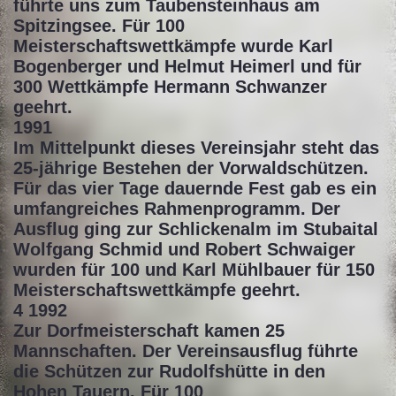
führte uns zum Taubensteinhaus am
Spitzingsee. Für 100
Meisterschaftswettkämpfe wurde Karl
Bogenberger und Helmut Heimerl und für
300 Wettkämpfe Hermann Schwanzer
geehrt.
1991
Im Mittelpunkt dieses Vereinsjahr steht das
25-jährige Bestehen der Vorwaldschützen.
Für das vier Tage dauernde Fest gab es ein
umfangreiches Rahmenprogramm. Der
Ausflug ging zur Schlickenalm im Stubaital
Wolfgang Schmid und Robert Schwaiger
wurden für 100 und Karl Mühlbauer für 150
Meisterschaftswettkämpfe geehrt.
4 1992
Zur Dorfmeisterschaft kamen 25
Mannschaften. Der Vereinsausflug führte
die Schützen zur Rudolfshütte in den
Hohen Tauern. Für 100