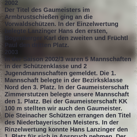
2002
Der Titel des Gaumeisters im
Armbrustschießen ging an die
Vorwaldschützen. In der Einzelwertung
belegte Lanzinger Hans den ersten,
Bogenberger Karl den zweiten und Früchtl
Paul den dritten Platz.
2003
In der Saison 2002/3 waren 5 Mannschaften
in der Schützenklasse und 2
Jugendmannschaften gemeldet. Die 1.
Mannschaft belegte in der Bezirksklasse
Nord den 3. Platz. In der Gaumeisterschaft
Zimmerstutzen belegte unsere Mannschaft
den 1. Platz. Bei der Gaumeisterschaft KK
100 m stellten wir auch den Gaumeister.
Die Steinacher Schützen errangen den Titel
des Niederbayerischen Meisters. In der
Rinzelwertung konnte Hans Lanzinger den
1. Platz für sich in Anspruch nehmen. Der