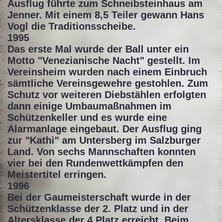
Ausflug führte zum Schneibsteinhaus am
Jenner. Mit einem 8,5 Teiler gewann Hans
Vogl die Traditionsscheibe.
1995
Das erste Mal wurde der Ball unter ein
Motto "Venezianische Nacht" gestellt. Im
Vereinsheim wurden nach einem Einbruch
sämtliche Vereinsgewehre gestohlen. Zum
Schutz vor weiteren Diebstählen erfolgten
dann einige Umbaumaßnahmen im
Schützenkeller und es wurde eine
Alarmanlage eingebaut. Der Ausflug ging
zur "Kathi" am Untersberg im Salzburger
Land. Von sechs Mannschaften konnten
vier bei den Rundenwettkämpfen den
Meistertitel erringen.
1996
Bei der Gaumeisterschaft wurde in der
Schützenklasse der 2. Platz und in der
Altersklasse der 4 Platz erreicht. Beim