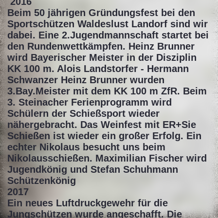
2016
Beim 50 jährigen Gründungsfest bei den
Sportschützen Waldeslust Landorf sind wir
dabei. Eine 2.Jugendmannschaft startet bei
den Rundenwettkämpfen. Heinz Brunner
wird Bayerischer Meister in der Disziplin
KK 100 m. Alois Landstorfer - Hermann
Schwanzer Heinz Brunner wurden
3.Bay.Meister mit dem KK 100 m ZfR. Beim
3. Steinacher Ferienprogramm wird
Schülern der Schießsport wieder
nähergebracht. Das Weinfest mit ER+Sie
Schießen ist wieder ein großer Erfolg. Ein
echter Nikolaus besucht uns beim
Nikolausschießen. Maximilian Fischer wird
Jugendkönig und Stefan Schuhmann
Schützenkönig
2017
Ein neues Luftdruckgewehr für die
Jungschützen wurde angeschafft. Die