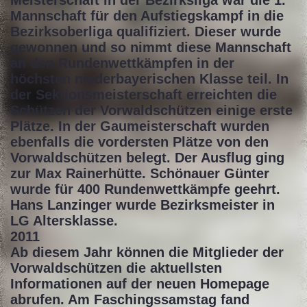
Meisterschaft in der Bezirksliga war die 1.
Mannschaft für den Aufstiegskampf in die
Bezirksoberliga qualifiziert. Dieser wurde
gewonnen und so nimmt diese Mannschaft
an den Rundenwettkämpfen in der
höchsten niederbayerischen Klasse teil. In
der Sektionsmeisterschaft erreichten die
Schützen der Vorwaldschützen einige erste
Plätze. In der Gaumeisterschaft wurden
ebenfalls die vordersten Plätze von den
Vorwaldschützen belegt. Der Ausflug ging
zur Max Rainerhütte. Schönauer Günter
wurde für 400 Rundenwettkämpfe geehrt.
Hans Lanzinger wurde Bezirksmeister in
LG Altersklasse.
2011
Ab diesem Jahr können die Mitglieder der
Vorwaldschützen die aktuellsten
Informationen auf der neuen Homepage
abrufen. Am Faschingssamstag fand