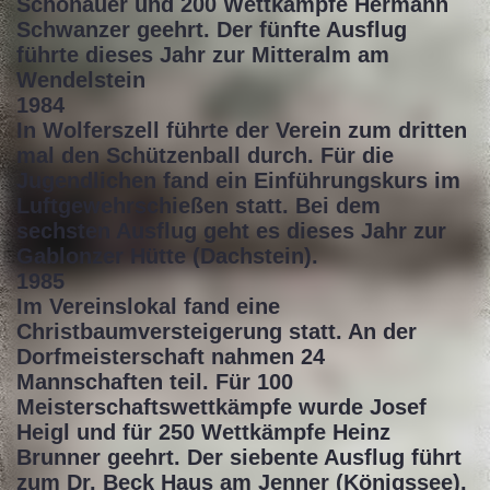
Schönauer und 200 Wettkämpfe Hermann
Schwanzer geehrt. Der fünfte Ausflug
führte dieses Jahr zur Mitteralm am
Wendelstein
1984
In Wolferszell führte der Verein zum dritten
mal den Schützenball durch. Für die
Jugendlichen fand ein Einführungskurs im
Luftgewehrschießen statt. Bei dem
sechsten Ausflug geht es dieses Jahr zur
Gablonzer Hütte (Dachstein).
1985
Im Vereinslokal fand eine
Christbaumversteigerung statt. An der
Dorfmeisterschaft nahmen 24
Mannschaften teil. Für 100
Meisterschaftswettkämpfe wurde Josef
Heigl und für 250 Wettkämpfe Heinz
Brunner geehrt. Der siebente Ausflug führt
zum Dr. Beck Haus am Jenner (Königssee).