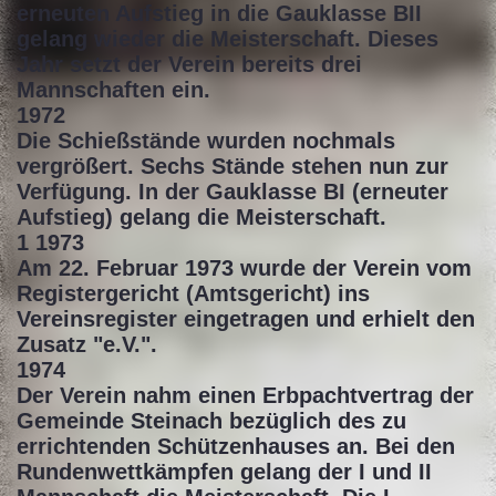
erneuten Aufstieg in die Gauklasse BII
gelang wieder die Meisterschaft. Dieses
Jahr setzt der Verein bereits drei
Mannschaften ein.
1972
Die Schießstände wurden nochmals
vergrößert. Sechs Stände stehen nun zur
Verfügung. In der Gauklasse BI (erneuter
Aufstieg) gelang die Meisterschaft.
1 1973
Am 22. Februar 1973 wurde der Verein vom
Registergericht (Amtsgericht) ins
Vereinsregister eingetragen und erhielt den
Zusatz "e.V.".
1974
Der Verein nahm einen Erbpachtvertrag der
Gemeinde Steinach bezüglich des zu
errichtenden Schützenhauses an. Bei den
Rundenwettkämpfen gelang der I und II