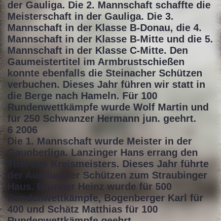
der Gauliga. Die 2. Mannschaft schaffte die
Meisterschaft in der Gauliga. Die 3.
Mannschaft in der Klasse B-Donau, die 4.
Mannschaft in der Klasse B-Mitte und die 5.
Mannschaft in der Klasse C-Mitte. Den
Gaumeistertitel im Armbrustschießen
konnte ebenfalls die Steinacher Schützen
verbuchen. Dieses Jahr führen wir statt in
die Berge nach Hameln. Für 100
Rundenwettkämpfe wurde Wolf Martin und
für 250 Schwanzer Hermann jun. geehrt.
6 2006
Die 1. Mannschaft wurde Meister in der
Gauoberliga. Lanzinger Hans errang den
Titel des Kreismeisters. Dieses Jahr führte
der Ausflug der Schützen zum Straubinger
Haus. Brunner Heinz wurde für 500
Rundenwettkämpfe, Bogenberger Karl für
400 und Schätz Matthias für 100
Rundenwettkämpfe geehrt.