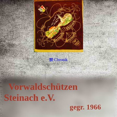
Chronik
Vorwa
ldschützen
Steinach e.V.
gegr. 1966