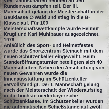
Vier Mannschaften nehmen an den
Rundenwettkämpfen teil. Der III.
Mannschaft gelang die Meisterschaft in der
Gauklasse C-Wald und stieg in die B-
Klasse auf. Für 100
Meisterschaftswettkämpfe wurde Helmut
Krügl und Karl Mühlbauer ausgezeichnet.
1979
Anläßlich des Sport- und Heimatfestes
wurde das Sportzentrum Steinach mit dem
neuen Schützenkeller eingeweiht. Beim
Standeröffnungsturnier beteiligten sich 40
Mannschaften. Neben den Anschaffung von
neuen Gewehren wurde die
Innenausstattung im Schützenkeller
vervollständigt. Der I. Mannschaft gelang
nach der Meisterschaft der Wiederaufstieg
in die höchste niederbayerische
Schützenklasse. Im Schützenkeller wurden
die automatischen Schießstände auf zwölf