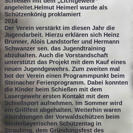
Schießen mit dem „Lichtgewehr“
angeleitet.Helmut Heimerl wurde als
Schützenkönig proklamiert
2014
Der Verein verstärkt im diesen Jahr die
Jugendarbeit. Hierzu erklären sich Heinz
Brunner, Alois Landstorfer und Hermann
Schwanzer sen. das Jugendtraining
abzuhalten. Auch die Vorstandschaft
unterstützt das Projekt mit dem Kauf eines
neuen Jugendgewehrs. Zum zweiten mal
bot der Verein einen Programmpunkt beim
Steinacher Ferienprogramm. Dabei konnten
die Kinder beim Schießen mit dem
Lasergewehr ersten Kontakt mit dem
Schießsport aufnehmen. Im Sommer wird
ein Grillfest abgehalten. Weiterhin waren
Abordnungen der Vorwaldschützen beim
Niederbayerischen Schützentag in
Straubing, dem Gründungsfest des