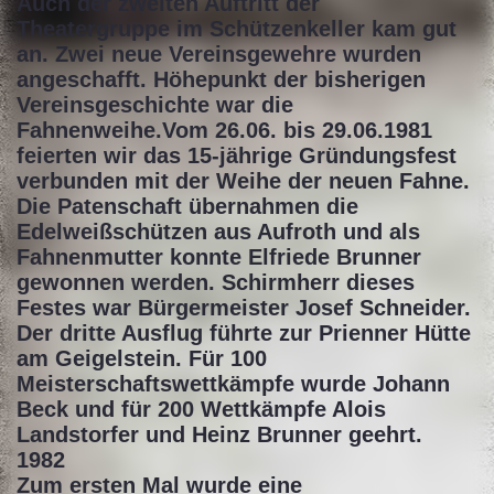
Auch der zweiten Auftritt der
Theatergruppe im Schützenkeller kam gut
an. Zwei neue Vereinsgewehre wurden
angeschafft. Höhepunkt der bisherigen
Vereinsgeschichte war die
Fahnenweihe.Vom 26.06. bis 29.06.1981
feierten wir das 15-jährige Gründungsfest
verbunden mit der Weihe der neuen Fahne.
Die Patenschaft übernahmen die
Edelweißschützen aus Aufroth und als
Fahnenmutter konnte Elfriede Brunner
gewonnen werden. Schirmherr dieses
Festes war Bürgermeister Josef Schneider.
Der dritte Ausflug führte zur Prienner Hütte
am Geigelstein. Für 100
Meisterschaftswettkämpfe wurde Johann
Beck und für 200 Wettkämpfe Alois
Landstorfer und Heinz Brunner geehrt.
1982
Zum ersten Mal wurde eine