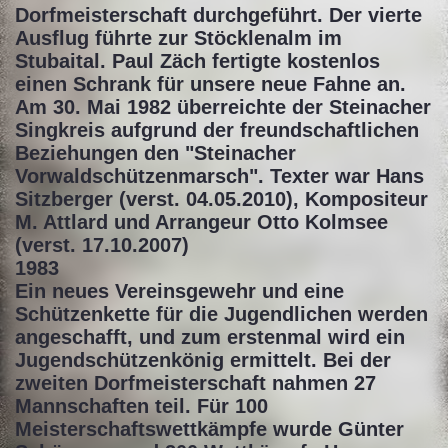
Dorfmeisterschaft durchgeführt. Der vierte
Ausflug führte zur Stöcklenalm im
Stubaital. Paul Zäch fertigte kostenlos
einen Schrank für unsere neue Fahne an.
Am 30. Mai 1982 überreichte der Steinacher
Singkreis aufgrund der freundschaftlichen
Beziehungen den "Steinacher
Vorwaldschützenmarsch". Texter war Hans
Sitzberger (verst. 04.05.2010), Kompositeur
M. Attlard und Arrangeur Otto Kolmsee
(verst. 17.10.2007)
1983
Ein neues Vereinsgewehr und eine
Schützenkette für die Jugendlichen werden
angeschafft, und zum erstenmal wird ein
Jugendschützenkönig ermittelt. Bei der
zweiten Dorfmeisterschaft nahmen 27
Mannschaften teil. Für 100
Meisterschaftswettkämpfe wurde Günter