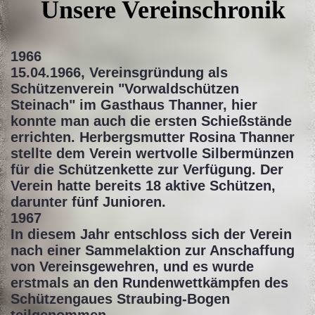
Unsere Ve
reinschronik
1
966
15.04.1966, Vereinsgründung als
Schützenverein "Vorwaldschützen
Steinach" im Gasthaus Thanner, hier
konnte man auch die ersten Schießstände
errichten. Herbergsmutter Rosina Thanner
stellte dem Verein wertvolle Silbermünzen
für die Schützenkette zur Verfügung. Der
Verein hatte bereits 18 aktive Schützen,
darunter fünf Junioren.
1967
In diesem Jahr entschloss sich der Verein
nach einer Sammelaktion zur Anschaffung
von Vereinsgewehren, und es wurde
erstmals an den Rundenwettkämpfen des
Schützengaues Straubing-Bogen