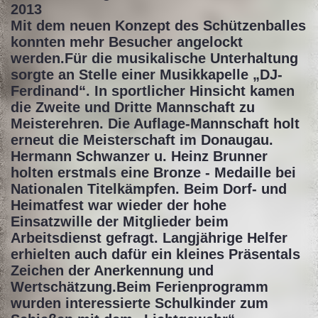
2013
Mit dem neuen Konzept des Schützenballes
konnten mehr Besucher angelockt
werden.Für die musikalische Unterhaltung
sorgte an Stelle einer Musikkapelle „DJ-
Ferdinand“. In sportlicher Hinsicht kamen
die Zweite und Dritte Mannschaft zu
Meisterehren. Die Auflage-Mannschaft holt
erneut die Meisterschaft im Donaugau.
Hermann Schwanzer u. Heinz Brunner
holten erstmals eine Bronze - Medaille bei
Nationalen Titelkämpfen. Beim Dorf- und
Heimatfest war wieder der hohe
Einsatzwille der Mitglieder beim
Arbeitsdienst gefragt. Langjährige Helfer
erhielten auch dafür ein kleines Präsentals
Zeichen der Anerkennung und
Wertschätzung.Beim Ferienprogramm
wurden interessierte Schulkinder zum