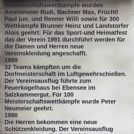
Meisterschaftswettkämpfe wurden
Ameismeier Rudi, Bachner Max, Früchtl
Paul jun. und Renner Willi sowie für 300
Wettkämpfe Brunner Heinz und Landstorfer
Alois geehrt. Für das Sport-und Heimatfest
das der Verein 1991 durchführt werden für
die Damen und Herren neue
Vereinskleidung angeschafft.
1989
32 Teams kämpften um die
Dorfmeisterschaft im Luftgewehrschießen.
Der Vereinsausflug führte zum
Feuerkogelhaus bei Ebensee im
Salzkammergut. Für 100
Meisterschaftswettkämpfe wurde Peter
Neumeier geehrt.
1990
Die Herren bekommen eine neue
Schützenkleidung. Der Vereinsausflug