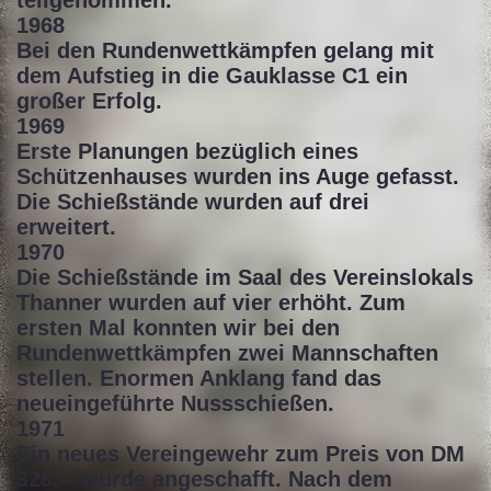
teilgenommen.
1968
Bei den Rundenwettkämpfen gelang mit
dem Aufstieg in die Gauklasse C1 ein
großer Erfolg.
1969
Erste Planungen bezüglich eines
Schützenhauses wurden ins Auge gefasst.
Die Schießstände wurden auf drei
erweitert.
1970
Die Schießstände im Saal des Vereinslokals
Thanner wurden auf vier erhöht. Zum
ersten Mal konnten wir bei den
Rundenwettkämpfen zwei Mannschaften
stellen. Enormen Anklang fand das
neueingeführte Nussschießen.
1971
Ein neues Vereingewehr zum Preis von DM
328.-- wurde angeschafft. Nach dem