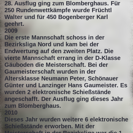
28. Ausflug ging zum Blomberghaus. Für
250 Rundenwettkämpfe wurde Früchtl
Walter und für 450 Bogenberger Karl
geehrt.
2009
Die erste Mannschaft schoss in der
Bezirksliga Nord und kam bei der
Endwertung auf den zweiten Platz. Die
vierte Mannschaft errang in der D-Klasse
Gäuboden die Meisterschaft. Bei der
Gaumeisterschaft wurden in der
Altersklasse Neumann Peter, Schönauer
Günter und Lanzinger Hans Gaumeister. Es
wurden 2 elektronische Schießstände
angeschafft. Der Ausflug ging dieses Jahr
zum Blomberghaus.
2010
Dieses Jahr wurden weitere 6 elektronische
Schießstände erworben. Mit der