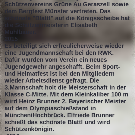
Schützenvereins Grüne Au Geraszell sowie
dem Bergfest Münster vertreten. Das
schönste "Blattl" auf die Königsscheibe hat
die Schützenmeisterin Elisabeth
Mühlbauer.
2015
Es beteiligt sich erfreulicherweise wieder
eine Jugendmannschaft bei den RWK.
Dafür wurden vom Verein ein neues
Jugendgewehr angeschafft. Beim Sport-
und Heimatfest ist bei den Mitgliedern
wieder Arbeitsdienst gefragt. Die
3.Mannschaft holt die Meisterschaft in der
Klasse C-Mitte. Mit dem Kleinkaliber 100 m
wird Heinz Brunner 2. Bayerischer Meister
auf dem Olympiaschießstand in
München/Hochbrück. Elfriede Brunner
schießt das schönste Blattl und wird
Schützenkönigin.