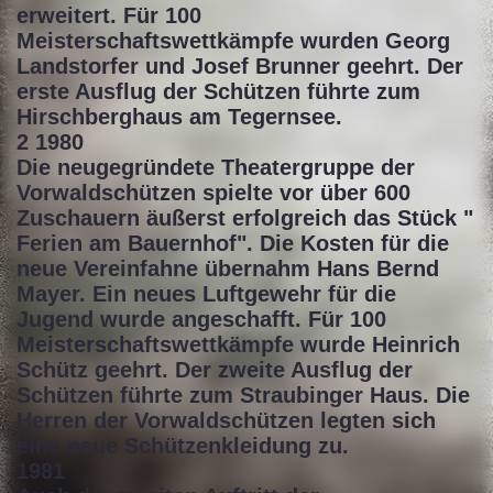
erweitert. Für 100
Meisterschaftswettkämpfe wurden Georg
Landstorfer und Josef Brunner geehrt. Der
erste Ausflug der Schützen führte zum
Hirschberghaus am Tegernsee.
2 1980
Die neugegründete Theatergruppe der
Vorwaldschützen spielte vor über 600
Zuschauern äußerst erfolgreich das Stück "
Ferien am Bauernhof". Die Kosten für die
neue Vereinfahne übernahm Hans Bernd
Mayer. Ein neues Luftgewehr für die
Jugend wurde angeschafft. Für 100
Meisterschaftswettkämpfe wurde Heinrich
Schütz geehrt. Der zweite Ausflug der
Schützen führte zum Straubinger Haus. Die
Herren der Vorwaldschützen legten sich
eine neue Schützenkleidung zu.
1981