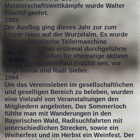
Meisterschaftswettkämpfe wurde Walter
Früchtl geehrt.
1993
Der Ausflug ging dieses Jahr zur zum
Linzer Haus auf der Wurzelalm. Es wurde
eine elektronische Teilermaschine
angeschafft. Das erstemal durchgeführte
Traditionsschießen für ehemalige aktiven
Schützen gewann Paul Früchtl sen. vor
Vogl Gerda und Rudi Sieber.
1994
Um das Vereinsleben im gesellschaftlichen
und geselligen Bereich zu beleben, wurden
eine Vielzahl von Veranstaltungen den
Mitgliedern angeboten. Das Sommerloch
fühlte man mit Wanderungen in den
Bayerischen Wald, Radlsuchfahrten mit
unterschiedlichen Strecken, sowie ein
Weiherfest und im Herbst ein Weinfest. Der